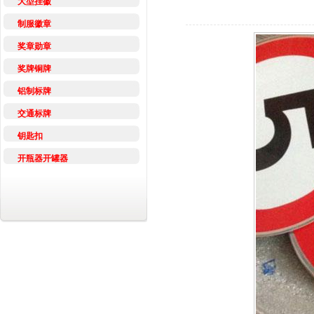
大型挂徽
制服徽章
奖章勋章
奖牌铜牌
铝制标牌
交通标牌
钥匙扣
开瓶器开罐器